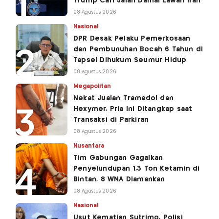
Trump Cari Jalan Damai Lawan Iran
08 Agustus 2026
Nasional
DPR Desak Pelaku Pemerkosaan
dan Pembunuhan Bocah 6 Tahun di
Tapsel Dihukum Seumur Hidup
08 Agustus 2026
Megapolitan
Nekat Jualan Tramadol dan
Hexymer, Pria Ini Ditangkap saat
Transaksi di Parkiran
08 Agustus 2026
Nusantara
Tim Gabungan Gagalkan
Penyelundupan 1,3 Ton Ketamin di
Bintan, 8 WNA Diamankan
08 Agustus 2026
Nasional
Usut Kematian Sutrimo, Polisi