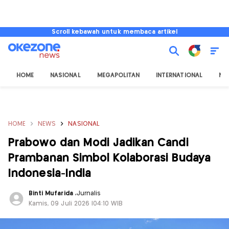
Scroll kebawah untuk membaca artikel
HOME
NASIONAL
MEGAPOLITAN
INTERNATIONAL
NU
HOME
NEWS
NASIONAL
Prabowo dan Modi Jadikan Candi
Prambanan Simbol Kolaborasi Budaya
Indonesia-India
Binti Mufarida
,
Jurnalis
Kamis, 09 Juli 2026 |04:10 WIB