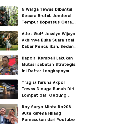
5 Warga Tewas Dibantai
Secara Brutal, Jenderal
Tempur Kopassus Geram
Turun Tangan Kejar KKB
Atlet Golf Jesslyn Wijaya
Akhirnya Buka Suara soal
Kabar Penculikan, Sedang
Liburan di Bangkok
Kapolri Kembali Lakukan
Mutasi Jabatan Strategis,
Ini Daftar Lengkapnya!
Tragis! Taruna Akpol
Tewas Diduga Bunuh Diri
Lompat dari Gedung
Hoegeng
Roy Suryo Minta Rp206
Juta karena Hilang
Pemasukan dari Youtube
dan Bayar Pengacara, Ini