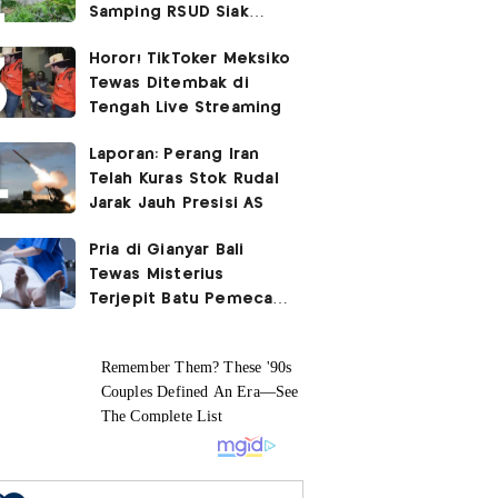
Samping RSUD Siak
Akibat Suntikan
Horor! TikToker Meksiko
Rocuronium
Tewas Ditembak di
Tengah Live Streaming
Laporan: Perang Iran
Telah Kuras Stok Rudal
Jarak Jauh Presisi AS
Pria di Gianyar Bali
Tewas Misterius
Terjepit Batu Pemecah
Ombak