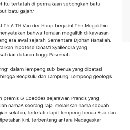
f itu tertatah di permukaan sebongkah batu
but batu gajah."
J Th A TH Van der Hoop berjudul The Megalithic
 menyatakan bahwa temuan megalitik di kawasan
ng era awal sejarah. Sementara Djohan Hanafiah,
tarkan hipotese Dinasti Syailendra yang
l dari dataran tinggi Pasemah.
ring" dalam lempeng sub-benua yang dibatasi
n hingga Bengkulu dan Lampung. Lempeng geologis
.
an premis G Coeddes sejarawan Prancis yang
lah namaÂ seorang raja, melainkan nama sebuah
ian selatan, terletak diapit lempeng benua Asia dan
a dipetakan kini, terbentang antara Madagaskar