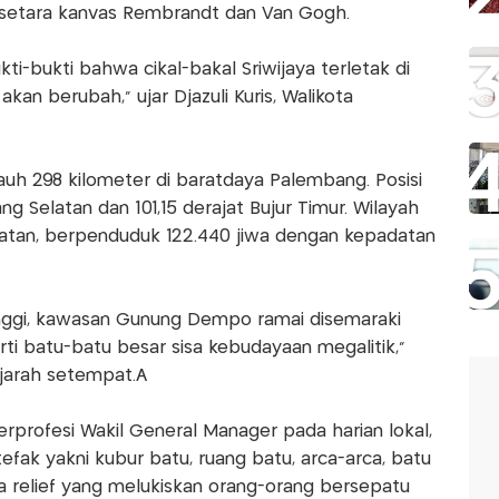
e setara kanvas Rembrandt dan Van Gogh.
ti-bukti bahwa cikal-bakal Sriwijaya terletak di
kan berubah," ujar Djazuli Kuris, Walikota
jauh 298 kilometer di baratdaya Palembang. Posisi
ng Selatan dan 101,15 derajat Bujur Timur. Wilayah
tan, berpenduduk 122.440 jiwa dengan kepadatan
inggi, kawasan Gunung Dempo ramai disemaraki
ti batu-batu besar sisa kebudayaan megalitik,"
ejarah setempat.Â
erprofesi Wakil General Manager pada harian lokal,
fak yakni kubur batu, ruang batu, arca-arca, batu
a relief yang melukiskan orang-orang bersepatu