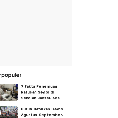
rpopuler
7 Fakta Penemuan
Ratusan Senpi di
Sekolah Jaksel, Ada
Dugaan Narkoba hingga
Buruh Batalkan Demo
Ruang Bunker
Agustus-September,