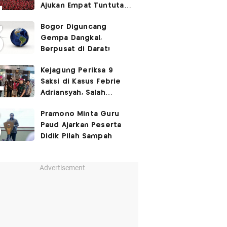
Ajukan Empat Tuntutan
ke Pemerintah
Bogor Diguncang
Gempa Dangkal,
Berpusat di Darat!
Kejagung Periksa 9
Saksi di Kasus Febrie
Adriansyah, Salah
Satunya Don Ritto
Pramono Minta Guru
Paud Ajarkan Peserta
Didik Pilah Sampah
Advertisement