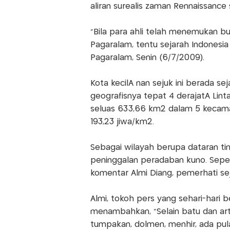
aliran surealis zaman Rennaissanc
"Bila para ahli telah menemukan buk
Pagaralam, tentu sejarah Indonesia a
Pagaralam, Senin (6/7/2009).
Kota kecilÂ nan sejuk ini berada se
geografisnya tepat 4 derajatÂ Linta
seluas 633,66 km2 dalam 5 kecama
193,23 jiwa/km2.
Sebagai wilayah berupa dataran t
peninggalan peradaban kuno. Seper
komentar Almi Diang, pemerhati s
Almi, tokoh pers yang sehari-hari b
menambahkan, "Selain batu dan arte
tumpakan, dolmen, menhir, ada pul