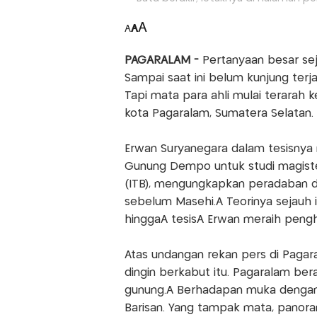
A
A
A
PAGARALAM -
Pertanyaan besar sej
Sampai saat ini belum kunjung terj
Tapi mata para ahli mulai terarah 
kota Pagaralam, Sumatera Selatan.
Erwan Suryanegara dalam tesisnya 
Gunung Dempo untuk studi magister
(ITB), mengungkapkan peradaban di
sebelum Masehi.Â Teorinya sejauh in
hinggaÂ tesisÂ Erwan meraih pen
Atas undangan rekan pers di Pagar
dingin berkabut itu. Pagaralam ber
gunung.Â Berhadapan muka dengan
Barisan. Yang tampak mata, panora