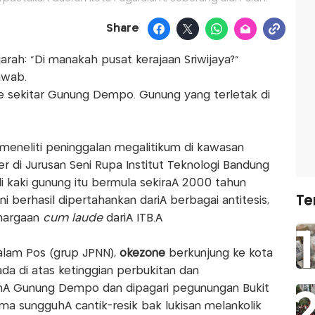
Share
arah: "Di manakah pusat kerajaan Sriwijaya?"
awab.
ke sekitar Gunung Dempo. Gunung yang terletak di
meneliti peninggalan megalitikum di kawasan
 di Jurusan Seni Rupa Institut Teknologi Bandung
 kaki gunung itu bermula sekiraÂ 2000 tahun
Te
i berhasil dipertahankan dariÂ berbagai antitesis,
ghargaan
cum laude
dariÂ ITB.Â
alam Pos (grup JPNN),
okezone
berkunjung ke kota
ada di atas ketinggian perbukitan dan
Â Gunung Dempo dan dipagari pegunungan Bukit
ma sungguhÂ cantik-resik bak lukisan melankolik