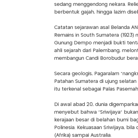
sedang menggendong nekara. Relie
berbentuk gajah, hingga lazim dise
Catatan sejarawan asal Belanda AN
Remains in South Sumatera (1923)
Gunung Dempo menjadi bukti tenta
ahli sejarah dari Palembang, melon
membangun Candi Borobudur berasa
Secara geologis, Pagaralam "nangk
Patahan Sumatera di ujung selata
itu terkenal sebagai Palas Pasemah
Di awal abad 20, dunia digempark
menyebut bahwa "Sriwijaya" bukan
kerajaan besar di belahan bumi bag
Polinesia. Kekuasaan Sriwijaya, bil
(Afrika) sampai Australia.