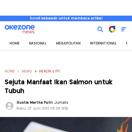
Scroll kebawah untuk membaca artikel
HOME
NASIONAL
MEGAPOLITAN
INTERNATIONAL
NU
HOME
NEWS
HEALTH & FIT
Sejuta Manfaat Ikan Salmon untuk
Tubuh
Gustia Martha Putri
,
Jurnalis
Rabu, 27 Juni 2012 |15:29 WIB