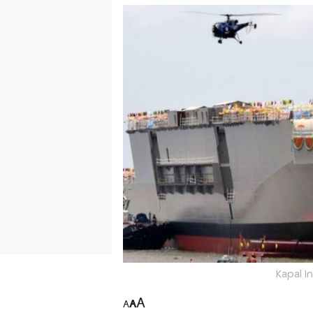
Kapal I
A
A
A