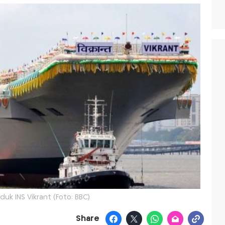
nduk INS Vikrant (Foto: BBC)
Share