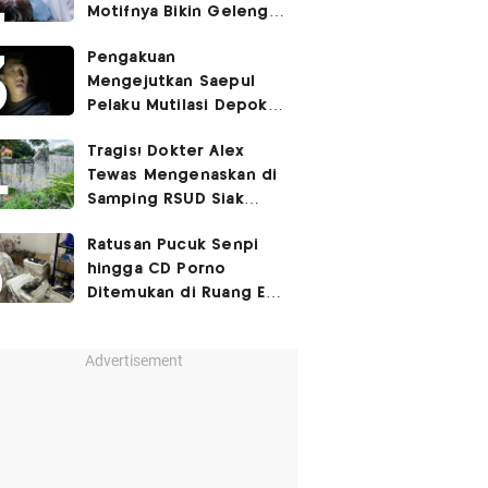
Motifnya Bikin Geleng
Kepala
Pengakuan
Mengejutkan Saepul
Pelaku Mutilasi Depok:
Murka Digerayangi
Tragis! Dokter Alex
Korban di Kontrakan
Tewas Mengenaskan di
Samping RSUD Siak
Akibat Suntikan
Ratusan Pucuk Senpi
Rocuronium
hingga CD Porno
Ditemukan di Ruang Eks
Ketua Yayasan Sekolah
Advertisement