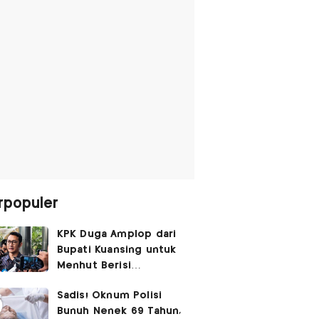
rpopuler
KPK Duga Amplop dari
Bupati Kuansing untuk
Menhut Berisi
SGD14.000,
Sadis! Oknum Polisi
Pengembaliannya
Bunuh Nenek 69 Tahun,
Belum Utuh