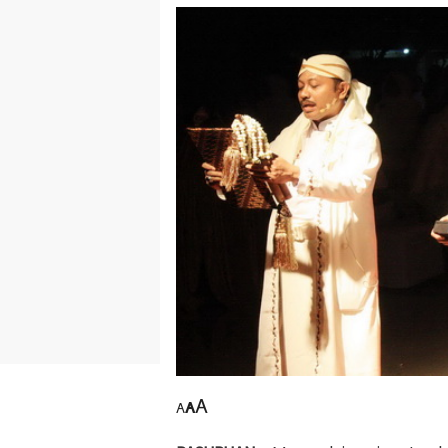
A
A
A