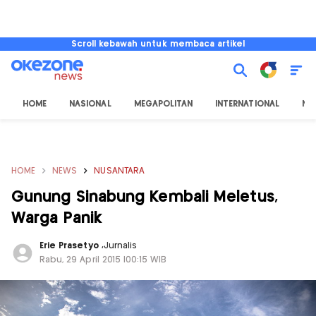
Scroll kebawah untuk membaca artikel
HOME
NASIONAL
MEGAPOLITAN
INTERNATIONAL
NU
HOME
NEWS
NUSANTARA
Gunung Sinabung Kembali Meletus,
Warga Panik
Erie Prasetyo
,
Jurnalis
Rabu, 29 April 2015 |00:15 WIB