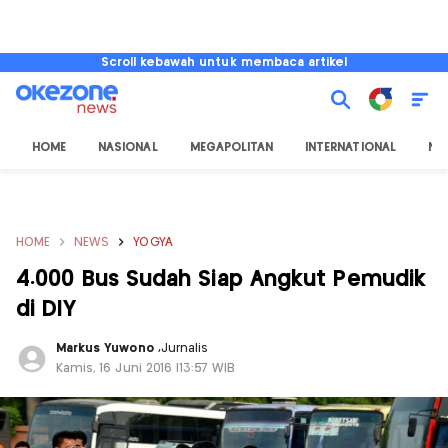
Scroll kebawah untuk membaca artikel
HOME
NASIONAL
MEGAPOLITAN
INTERNATIONAL
NU
HOME
NEWS
YOGYA
4.000 Bus Sudah Siap Angkut Pemudik
di DIY
Markus Yuwono
,
Jurnalis
Kamis, 16 Juni 2016 |13:57 WIB