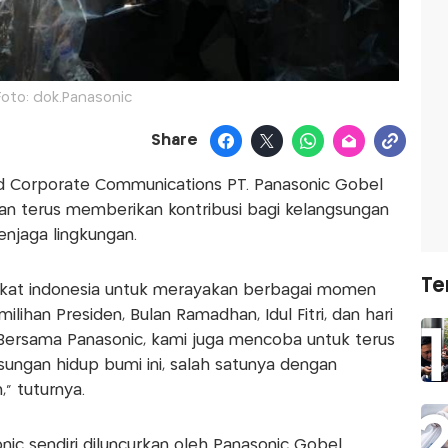
Foto: dok.Panasonic
Share
ad Corporate Communications PT. Panasonic Gobel
an terus memberikan kontribusi bagi kelangsungan
enjaga lingkungan.
Te
akat indonesia untuk merayakan berbagai momen
lihan Presiden, Bulan Ramadhan, Idul Fitri, dan hari
Bersama Panasonic, kami juga mencoba untuk terus
ungan hidup bumi ini, salah satunya dengan
 tuturnya.
c sendiri diluncurkan oleh Panasonic Gobel