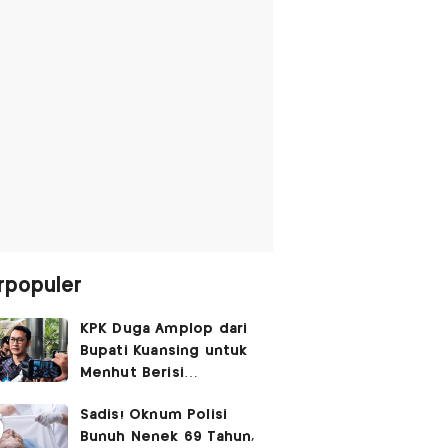
rpopuler
KPK Duga Amplop dari
Bupati Kuansing untuk
Menhut Berisi
SGD14.000,
Sadis! Oknum Polisi
Pengembaliannya
Bunuh Nenek 69 Tahun,
Belum Utuh