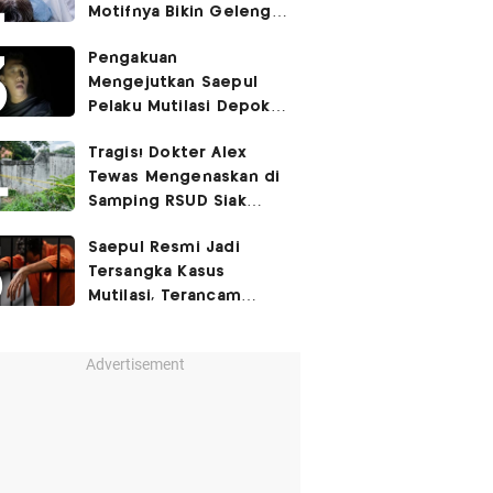
Motifnya Bikin Geleng
Kepala
Pengakuan
Mengejutkan Saepul
Pelaku Mutilasi Depok:
Murka Digerayangi
Tragis! Dokter Alex
Korban di Kontrakan
Tewas Mengenaskan di
Samping RSUD Siak
Akibat Suntikan
Saepul Resmi Jadi
Rocuronium
Tersangka Kasus
Mutilasi, Terancam
Penjara Seumur Hidup!
Advertisement