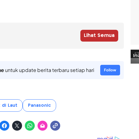
Lihat Semua
ne
untuk update berita terbaru setiap hari
Follow
 di Laut
Panasonic