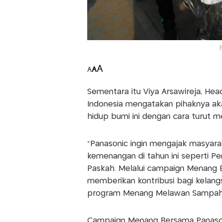
A
A
A
Sementara itu Viya Arsawireja, He
Indonesia mengatakan pihaknya ak
hidup bumi ini dengan cara turut m
“Panasonic ingin mengajak masyar
kemenangan di tahun ini seperti Pemi
Paskah. Melalui campaign Menang 
memberikan kontribusi bagi kelangs
program Menang Melawan Sampah,”
Campaign Menang Bersama Panasoni