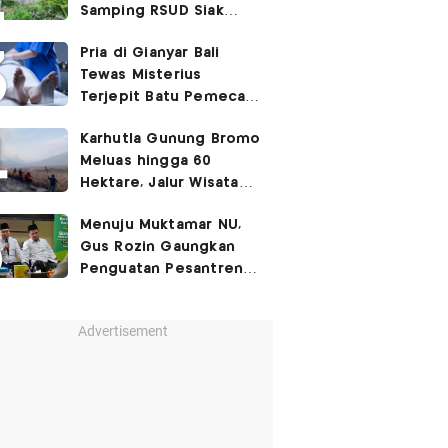
Samping RSUD Siak
Akibat Suntikan
Pria di Gianyar Bali
Rocuronium
Tewas Misterius
Terjepit Batu Pemecah
Ombak
Karhutla Gunung Bromo
Meluas hingga 60
Hektare, Jalur Wisata
Ditutup Sementara!
Menuju Muktamar NU,
Gus Rozin Gaungkan
Penguatan Pesantren
dan Ukhuwah Nahdliyah
Advertisement