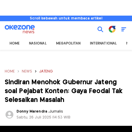
Scroll kebawah untuk membaca artikel
HOME
NASIONAL
MEGAPOLITAN
INTERNATIONAL
NU
HOME
NEWS
JATENG
Sindiran Menohok Gubernur Jateng
soal Pejabat Konten: Gaya Feodal Tak
Selesaikan Masalah
Donny Marendra
,
Jurnalis
Sabtu, 26 Juli 2025 |14:53 WIB