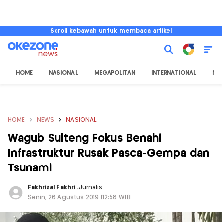
Scroll kebawah untuk membaca artikel
HOME
NASIONAL
MEGAPOLITAN
INTERNATIONAL
NU
HOME
NEWS
NASIONAL
Wagub Sulteng Fokus Benahi
Infrastruktur Rusak Pasca-Gempa dan
Tsunami
Fakhrizal Fakhri
,
Jurnalis
Senin, 26 Agustus 2019 |12:58 WIB