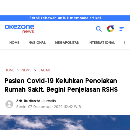
Scroll kebawah untuk membaca artikel
HOME
NASIONAL
MEGAPOLITAN
INTERNATIONAL
NU
HOME
NEWS
JABAR
Pasien Covid-19 Keluhkan Penolakan
Rumah Sakit, Begini Penjelasan RSHS
Arif Budianto
,
Jurnalis
Senin, 07 Desember 2020 |12:42 WIB