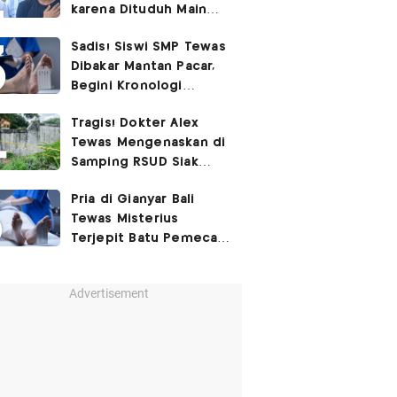
karena Dituduh Main
Judol
Sadis! Siswi SMP Tewas
Dibakar Mantan Pacar,
Begini Kronologi
Lengkapnya
Tragis! Dokter Alex
Tewas Mengenaskan di
Samping RSUD Siak
Akibat Suntikan
Pria di Gianyar Bali
Rocuronium
Tewas Misterius
Terjepit Batu Pemecah
Ombak
Advertisement