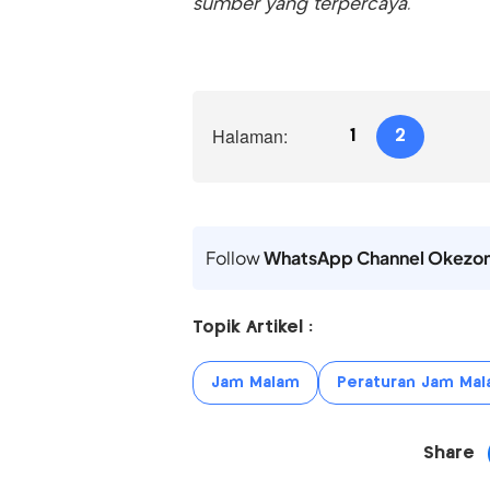
sumber yang terpercaya.
Halaman:
1
2
Follow
WhatsApp Channel Okezo
Topik Artikel :
Jam Malam
Peraturan Jam Ma
Share