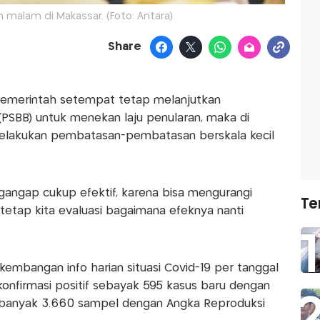
malam di Makassar. (Foto: Antara)
Share
, pemerintah setempat tetap melanjutkan
(PSBB) untuk menekan laju penularan, maka di
a melakukan pembatasan-pembatasan berskala kecil
ngap cukup efektif, karena bisa mengurangi
Te
etap kita evaluasi bagaimana efeknya nanti
embangan info harian situasi Covid-19 per tanggal
rkonfirmasi positif sebayak 595 kasus baru dengan
ebanyak 3.660 sampel dengan Angka Reproduksi