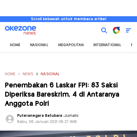
Scroll kebawah untuk membaca artikel
HOME
NASIONAL
MEGAPOLITAN
INTERNATIONAL
NU
HOME
NEWS
NASIONAL
Penembakan 6 Laskar FPI: 83 Saksi
Diperiksa Bareskrim, 4 di Antaranya
Anggota Polri
Puteranegara Batubara
,
Jurnalis
Rabu, 06 Januari 2021 |16:37 WIB