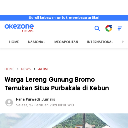
Scroll kebawah untuk membaca artikel
HOME
NASIONAL
MEGAPOLITAN
INTERNATIONAL
NU
HOME
NEWS
JATIM
Warga Lereng Gunung Bromo
Temukan Situs Purbakala di Kebun
Hana Purwadi
,
Jurnalis
Selasa, 23 Februari 2021 |01:01 WIB