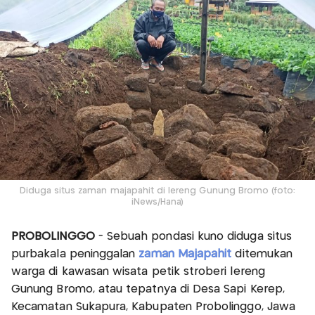
Diduga situs zaman majapahit di lereng Gunung Bromo (foto:
iNews/Hana)
PROBOLINGGO
- Sebuah pondasi kuno diduga situs
purbakala peninggalan
zaman Majapahit
ditemukan
warga di kawasan wisata petik stroberi lereng
Gunung Bromo, atau tepatnya di Desa Sapi Kerep,
Kecamatan Sukapura, Kabupaten Probolinggo, Jawa