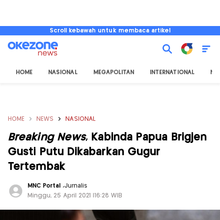
Scroll kebawah untuk membaca artikel
HOME
NASIONAL
MEGAPOLITAN
INTERNATIONAL
NU
HOME
NEWS
NASIONAL
Breaking News
, Kabinda Papua Brigjen
Gusti Putu Dikabarkan Gugur
Tertembak
MNC Portal
,
Jurnalis
Minggu, 25 April 2021 |16:28 WIB