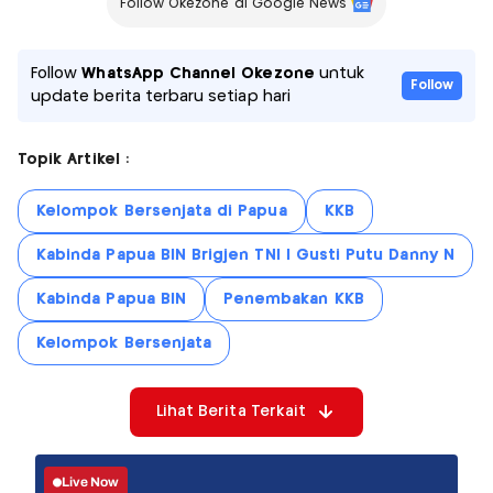
Follow Okezone di Google News
Follow
WhatsApp Channel Okezone
untuk
Follow
update berita terbaru setiap hari
Topik Artikel :
Kelompok Bersenjata di Papua
KKB
Kabinda Papua BIN Brigjen TNI I Gusti Putu Danny N
Kabinda Papua BIN
Penembakan KKB
Kelompok Bersenjata
Lihat Berita Terkait
Live Now