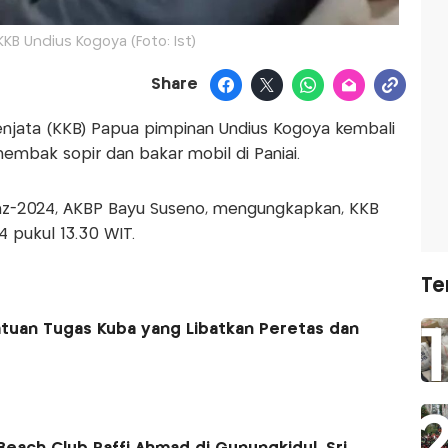
KB Undius Kogoya (Foto: Ist)
Share
enjata (KKB) Papua pimpinan Undius Kogoya kembali
mbak sopir dan bakar mobil di Paniai.
z-2024, AKBP Bayu Suseno, mengungkapkan, KKB
4 pukul 13.30 WIT.
Te
tuan Tugas Kuba yang Libatkan Peretas dan