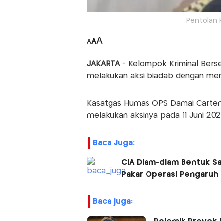
Pentolan K
A
A
A
JAKARTA
- Kelompok Kriminal Bers
melakukan aksi biadab dengan mene
Kasatgas Humas OPS Damai Carten
melakukan aksinya pada 11 Juni 202
Baca Juga:
CIA Diam-diam Bentuk Sa
Pakar Operasi Pengaruh
baca juga: