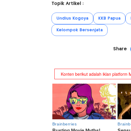
Topik Artikel :
Undius Kogoya
KKB Papua
Kelompok Bersenjata
Share