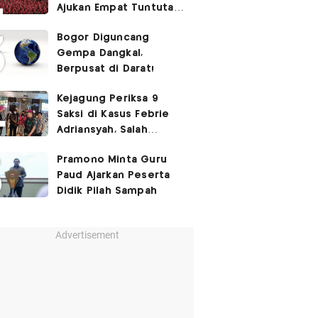
Ajukan Empat Tuntutan
ke Pemerintah
Bogor Diguncang
Gempa Dangkal,
Berpusat di Darat!
Kejagung Periksa 9
Saksi di Kasus Febrie
Adriansyah, Salah
Satunya Don Ritto
Pramono Minta Guru
Paud Ajarkan Peserta
Didik Pilah Sampah
Advertisement