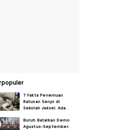
rpopuler
7 Fakta Penemuan
Ratusan Senpi di
Sekolah Jaksel, Ada
Dugaan Narkoba hingga
Buruh Batalkan Demo
Ruang Bunker
Agustus-September,