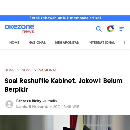
Scroll kebawah untuk membaca artikel
HOME
NASIONAL
MEGAPOLITAN
INTERNATIONAL
NU
HOME
NEWS
NASIONAL
Soal Reshuffle Kabinet, Jokowi: Belum
Berpikir
Fahreza Rizky
,
Jurnalis
Kamis, 11 November 2021 |13:48 WIB