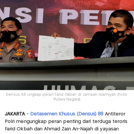
Densus 88 ungkap peran Farid Okbah di Jamaah Islamiyah (Foto:
Putera Negara)
JAKARTA
-
Detasemen Khusus (Densus) 88
Antiteror
Polri mengungkap peran penting dari terduga teroris
Farid Okbah dan Ahmad Zain An-Najah di yayasan