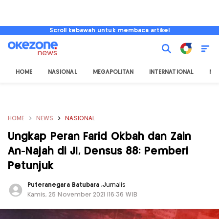
Scroll kebawah untuk membaca artikel
HOME
NASIONAL
MEGAPOLITAN
INTERNATIONAL
NU
HOME
NEWS
NASIONAL
Ungkap Peran Farid Okbah dan Zain
An-Najah di JI, Densus 88: Pemberi
Petunjuk
Puteranegara Batubara
,
Jurnalis
Kamis, 25 November 2021 |16:36 WIB