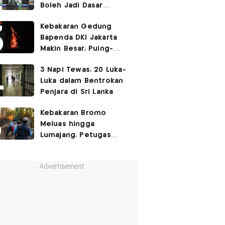
Boleh Jadi Dasar
Perbedaan Kualitas
Kebakaran Gedung
Layanan Kesehatan
Bapenda DKI Jakarta
Makin Besar, Puing-
Puing Berjatuhan
3 Napi Tewas, 20 Luka-
Luka dalam Bentrokan
Penjara di Sri Lanka
Kebakaran Bromo
Meluas hingga
Lumajang, Petugas
Gabungan Buat Sekat
Api
Advertisement