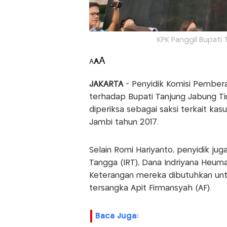
KPK Panggil Bupati
A
A
A
JAKARTA
- Penyidik Komisi Pembera
terhadap Bupati Tanjung Jabung Timu
diperiksa sebagai saksi terkait k
Jambi tahun 2017.
Selain Romi Hariyanto, penyidik jug
Tangga (IRT), Dana Indriyana Heum
Keterangan mereka dibutuhkan unt
tersangka Apit Firmansyah (AF).
Baca Juga: