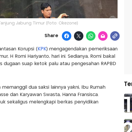
 Tanjung Jabung Timur (Foto: Okezone)
Share
ntasan Korupsi (
KPK
) mengagendakan pemeriksaan
r, H Romi Hariyanto, hari ini. Sedianya, Romi bakal
asus dugaan suap ketok palu atau pengesahan RAPBD
Te
a memanggil dua saksi lainnya yakni, Ibu Rumah
asse dan Karyawan Swasta, Hanna Fransisca.
uk sekaligus melengkapi berkas penyidikan