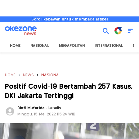
Scroll kebawah untuk membaca artikel
HOME
NASIONAL
MEGAPOLITAN
INTERNATIONAL
NU
HOME
NEWS
NASIONAL
Positif Covid-19 Bertambah 257 Kasus,
DKI Jakarta Tertinggi
Binti Mufarida
,
Jurnalis
Minggu, 15 Mei 2022 |15:24 WIB