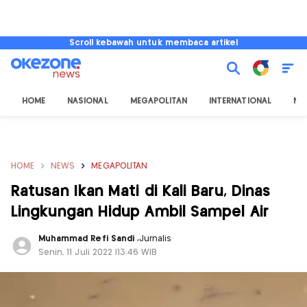
Scroll kebawah untuk membaca artikel
HOME
NASIONAL
MEGAPOLITAN
INTERNATIONAL
NU
HOME
NEWS
MEGAPOLITAN
Ratusan Ikan Mati di Kali Baru, Dinas
Lingkungan Hidup Ambil Sampel Air
Muhammad Refi Sandi
,
Jurnalis
Senin, 11 Juli 2022 |13:46 WIB