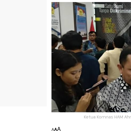
Ketua Komnas HAM Ahm
A
A
A