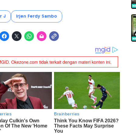
r J
Irjen Ferdy Sambo