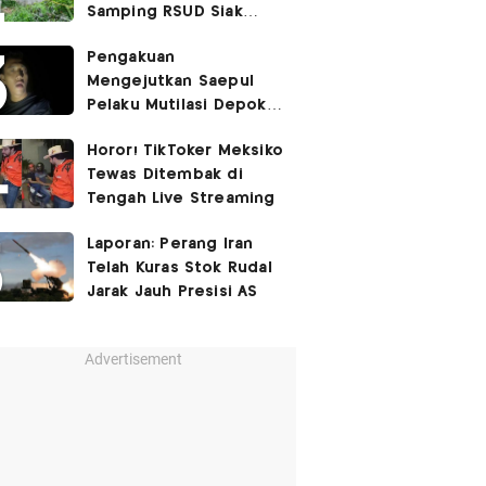
Samping RSUD Siak
Akibat Suntikan
Pengakuan
Rocuronium
Mengejutkan Saepul
Pelaku Mutilasi Depok:
Murka Digerayangi
Horor! TikToker Meksiko
Korban di Kontrakan
Tewas Ditembak di
Tengah Live Streaming
Laporan: Perang Iran
Telah Kuras Stok Rudal
Jarak Jauh Presisi AS
Advertisement