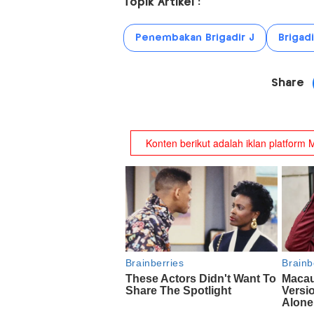
Topik Artikel :
Penembakan Brigadir J
Brigadi
Share