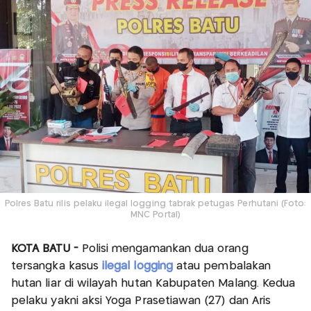
Polres Batu rilis pelaku ilegal logging tabrak petugas Perhutani (Foto:
MNC Portal)
KOTA BATU -
Polisi mengamankan dua orang
tersangka kasus
ilegal logging
atau pembalakan
hutan liar di wilayah hutan Kabupaten Malang. Kedua
pelaku yakni aksi Yoga Prasetiawan (27) dan Aris