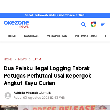
Scroll kebawah untuk membaca artikel
HOME
NASIONAL
MEGAPOLITAN
INTERNATIONAL
NU
HOME
NEWS
JATIM
Dua Pelaku Ilegal Logging Tabrak
Petugas Perhutani Usai Kepergok
Angkut Kayu Curian
Avirista Midaada
,
Jurnalis
Rabu, 03 Agustus 2022 |12:43 WIB