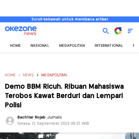
Scroll kebawah untuk membaca artikel
HOME
NASIONAL
MEGAPOLITAN
INTERNATIONAL
NU
HOME
NEWS
MEGAPOLITAN
Demo BBM Ricuh, Ribuan Mahasiswa
Terobos Kawat Berduri dan Lempari
Polisi
Bachtiar Rojab
,
Jurnalis
Selasa, 13 September 2022 |18:27 WIB