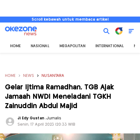
Scroll kebawah untuk membaca artikel
HOME
NASIONAL
MEGAPOLITAN
INTERNATIONAL
NU
HOME
NEWS
NUSANTARA
Gelar Ijtima Ramadhan, TGB Ajak
Jamaah NWDI Meneladani TGKH
Zainuddin Abdul Majid
Ji Edy Gustan
,
Jurnalis
Senin, 17 April 2023 |20:33 WIB