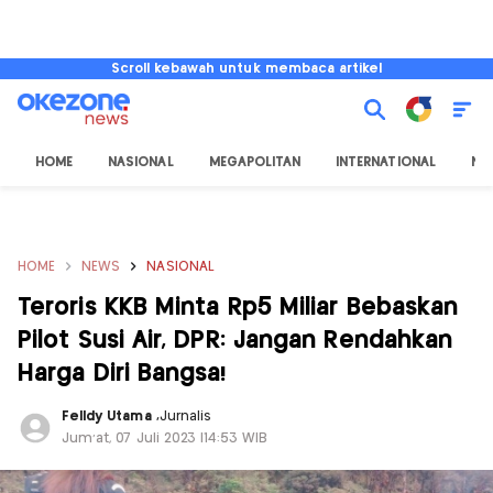
Scroll kebawah untuk membaca artikel
HOME
NASIONAL
MEGAPOLITAN
INTERNATIONAL
NU
HOME
NEWS
NASIONAL
Teroris KKB Minta Rp5 Miliar Bebaskan
Pilot Susi Air, DPR: Jangan Rendahkan
Harga Diri Bangsa!
Felldy Utama
,
Jurnalis
Jum'at, 07 Juli 2023 |14:53 WIB