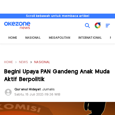
Scroll kebawah untuk membaca artikel
HOME
NASIONAL
MEGAPOLITAN
INTERNATIONAL
NU
HOME
NEWS
NASIONAL
Begini Upaya PAN Gandeng Anak Muda
Aktif Berpolitik
Qur'anul Hidayat
,
Jurnalis
Sabtu, 15 Juli 2023 |19:36 WIB