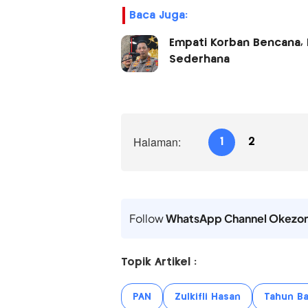
Baca Juga:
Empati Korban Bencana, 
Sederhana
Halaman:
1
2
Follow
WhatsApp Channel Okezo
Topik Artikel :
PAN
Zulkifli Hasan
Tahun Ba