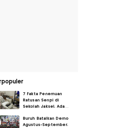
rpopuler
7 Fakta Penemuan
Ratusan Senpi di
Sekolah Jaksel, Ada
Dugaan Narkoba hingga
Buruh Batalkan Demo
Ruang Bunker
Agustus-September,