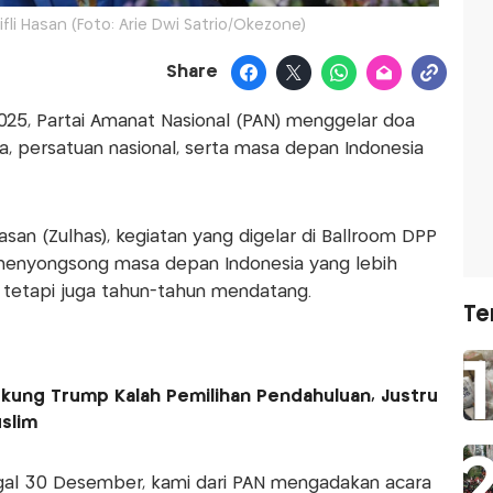
li Hasan (Foto: Arie Dwi Satrio/Okezone)
Share
025, Partai Amanat Nasional (PAN) menggelar doa
 persatuan nasional, serta masa depan Indonesia
san (Zulhas), kegiatan yang digelar di Ballroom DPP
menyongsong masa depan Indonesia yang lebih
6 tetapi juga tahun-tahun mendatang.
Te
dukung Trump Kalah Pemilihan Pendahuluan, Justru
slim
nggal 30 Desember, kami dari PAN mengadakan acara