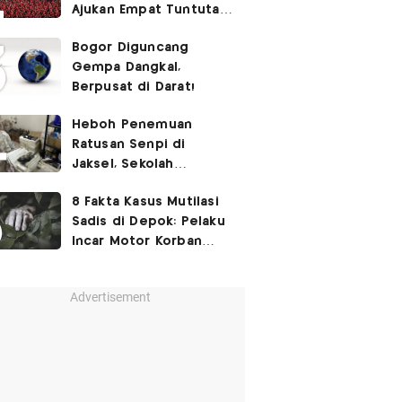
Ajukan Empat Tuntutan
ke Pemerintah
Bogor Diguncang
Gempa Dangkal,
Berpusat di Darat!
Heboh Penemuan
Ratusan Senpi di
Jaksel, Sekolah
Tegaskan Tak Ada
8 Fakta Kasus Mutilasi
Kegiatan Eskul
Sadis di Depok: Pelaku
Menembak
Incar Motor Korban
hingga Motif Terungkap
Advertisement