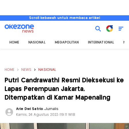
Scroll kebawah untuk membaca artikel
HOME
NASIONAL
MEGAPOLITAN
INTERNATIONAL
NU
HOME
NEWS
NASIONAL
Putri Candrawathi Resmi Dieksekusi ke
Lapas Perempuan Jakarta,
Ditempatkan di Kamar Mapenaling
Arie Dwi Satrio
,
Jurnalis
Kamis, 24 Agustus 2023 |19:11 WIB