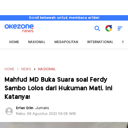
Scroll kebawah untuk membaca artikel
HOME
NASIONAL
MEGAPOLITAN
INTERNATIONAL
NU
HOME
NEWS
NASIONAL
Mahfud MD Buka Suara soal Ferdy
Sambo Lolos dari Hukuman Mati, Ini
Katanya!
Erfan Erlin
,
Jurnalis
Rabu, 09 Agustus 2023 |14:08 WIB