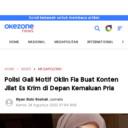
Scroll kebawah untuk membaca artikel
HOME
NASIONAL
MEGAPOLITAN
INTERNATIONAL
NU
HOME
NEWS
MEGAPOLITAN
Polisi Gali Motif Oklin Fia Buat Konten
Jilat Es Krim di Depan Kemaluan Pria
Riyan Rizki Roshali
,
Jurnalis
Kamis, 24 Agustus 2023 |17:54 WIB