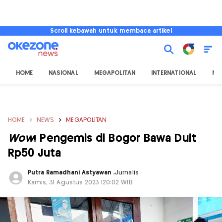
Scroll kebawah untuk membaca artikel
HOME
NASIONAL
MEGAPOLITAN
INTERNATIONAL
NU
HOME
NEWS
MEGAPOLITAN
Wow
! Pengemis di Bogor Bawa Duit
Rp50 Juta
Putra Ramadhani Astyawan
,
Jurnalis
Kamis, 31 Agustus 2023 |20:02 WIB