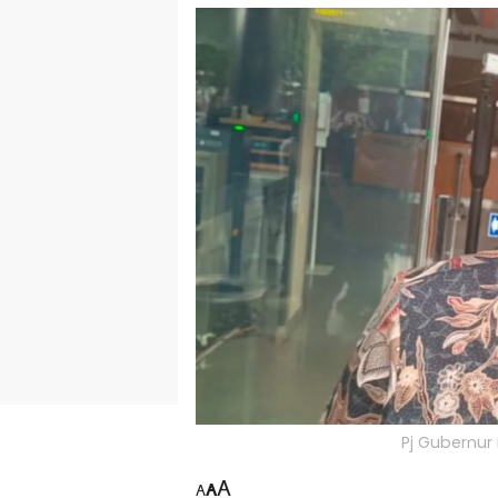
Pj Gubernur N
A
A
A