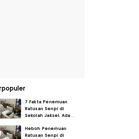
rpopuler
7 Fakta Penemuan
Ratusan Senpi di
Sekolah Jaksel, Ada
Dugaan Narkoba hingga
Heboh Penemuan
Ruang Bunker
Ratusan Senpi di