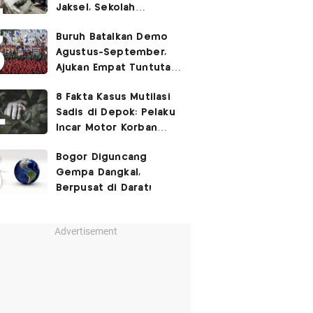
Jaksel, Sekolah
Tegaskan Tak Ada
Buruh Batalkan Demo
Kegiatan Eskul
Agustus-September,
Menembak
Ajukan Empat Tuntutan
ke Pemerintah
8 Fakta Kasus Mutilasi
Sadis di Depok: Pelaku
Incar Motor Korban
hingga Motif Terungkap
Bogor Diguncang
Gempa Dangkal,
Berpusat di Darat!
Advertisement