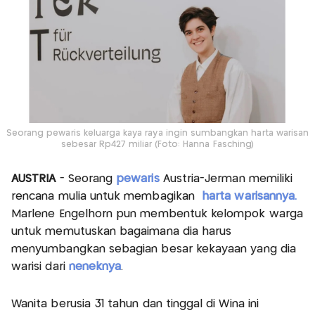
Seorang pewaris keluarga kaya raya ingin sumbangkan harta warisan
sebesar Rp427 miliar (Foto: Hanna Fasching)
AUSTRIA
- Seorang
pewaris
Austria-Jerman memiliki
rencana mulia untuk membagikan
harta warisannya.
Marlene Engelhorn pun membentuk kelompok warga
untuk memutuskan bagaimana dia harus
menyumbangkan sebagian besar kekayaan yang dia
warisi dari
neneknya
.
Wanita berusia 31 tahun dan tinggal di Wina ini