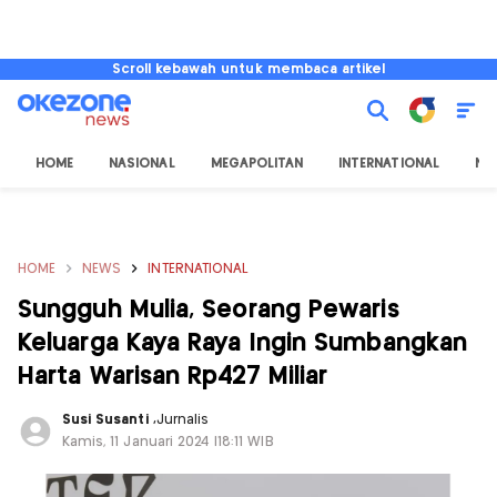
Scroll kebawah untuk membaca artikel
HOME
NASIONAL
MEGAPOLITAN
INTERNATIONAL
NU
HOME
NEWS
INTERNATIONAL
Sungguh Mulia, Seorang Pewaris
Keluarga Kaya Raya Ingin Sumbangkan
Harta Warisan Rp427 Miliar
Susi Susanti
,
Jurnalis
Kamis, 11 Januari 2024 |18:11 WIB