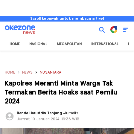
Scroll kebawah untuk membaca artikel
HOME
NASIONAL
MEGAPOLITAN
INTERNATIONAL
NU
HOME
NEWS
NUSANTARA
Kapolres Meranti Minta Warga Tak
Termakan Berita Hoaks saat Pemilu
2024
Banda Haruddin Tanjung
,
Jurnalis
Jum'at, 19 Januari 2024 |19:38 WIB