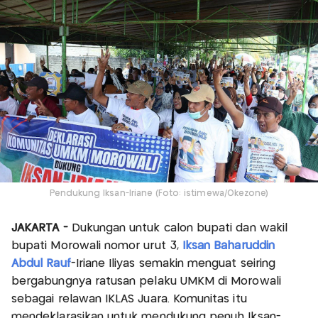
Pendukung Iksan-Iriane (Foto: istimewa/Okezone)
JAKARTA -
Dukungan untuk calon bupati dan wakil
bupati Morowali nomor urut 3,
Iksan Baharuddin
Abdul Rauf
-Iriane Iliyas semakin menguat seiring
bergabungnya ratusan pelaku UMKM di Morowali
sebagai relawan IKLAS Juara. Komunitas itu
mendeklarasikan untuk mendukung penuh Iksan-