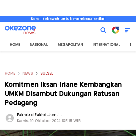
Scroll kebawah untuk membaca artikel
HOME
NASIONAL
MEGAPOLITAN
INTERNATIONAL
NU
HOME
NEWS
SULSEL
Komitmen Iksan-Iriane Kembangkan
UMKM Disambut Dukungan Ratusan
Pedagang
Fakhrizal Fakhri
,
Jurnalis
Kamis, 10 Oktober 2024 |05:15 WIB