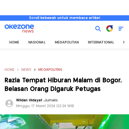
Scroll kebawah untuk membaca artikel
HOME
NASIONAL
MEGAPOLITAN
INTERNATIONAL
NU
HOME
NEWS
MEGAPOLITAN
Razia Tempat Hiburan Malam di Bogor,
Belasan Orang Digaruk Petugas
Wildan Hidayat
,
Jurnalis
Minggu, 17 Maret 2024 |22:24 WIB