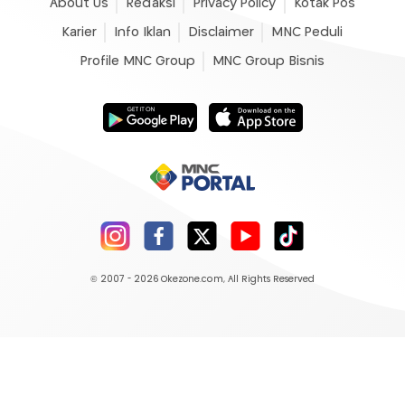
About Us
Redaksi
Privacy Policy
Kotak Pos
Karier
Info Iklan
Disclaimer
MNC Peduli
Profile MNC Group
MNC Group Bisnis
© 2007 - 2026
Okezone.com
, All Rights Reserved