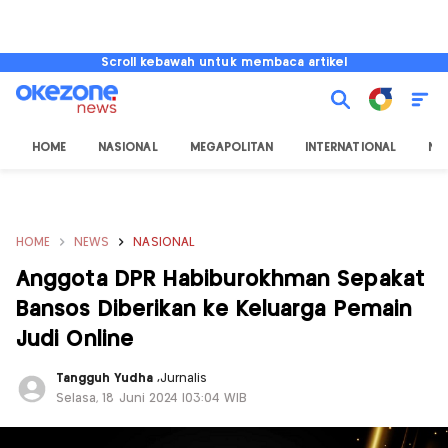
Scroll kebawah untuk membaca artikel
HOME
NASIONAL
MEGAPOLITAN
INTERNATIONAL
NU
HOME
NEWS
NASIONAL
Anggota DPR Habiburokhman Sepakat
Bansos Diberikan ke Keluarga Pemain
Judi Online
Tangguh Yudha
,
Jurnalis
Selasa, 18 Juni 2024 |03:04 WIB