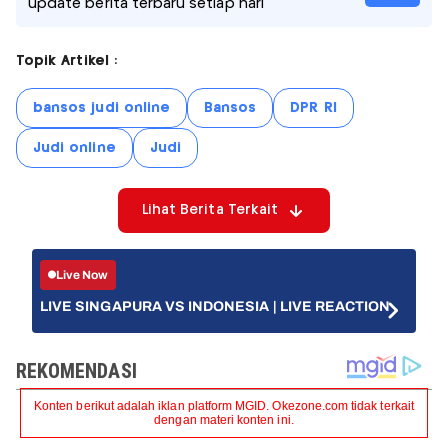
update berita terbaru setiap hari
Topik Artikel :
bansos judi online
Bansos
DPR RI
Judi online
Judi
Lihat Berita Terkait
Live Now
LIVE SINGAPURA VS INDONESIA | LIVE REACTION