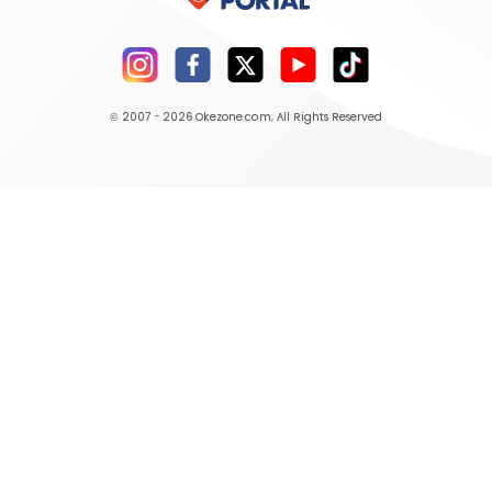
© 2007 - 2026
Okezone.com
, All Rights Reserved