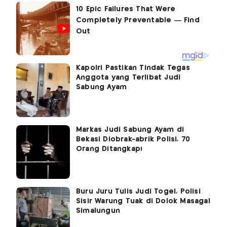
Kapolri Pastikan Tindak Tegas
Anggota yang Terlibat Judi
Sabung Ayam
Markas Judi Sabung Ayam di
Bekasi Diobrak-abrik Polisi, 70
Orang Ditangkap!
Buru Juru Tulis Judi Togel, Polisi
Sisir Warung Tuak di Dolok Masagal
Simalungun