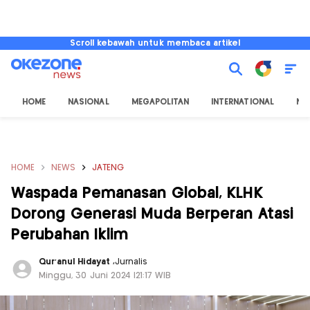
Scroll kebawah untuk membaca artikel
HOME
NASIONAL
MEGAPOLITAN
INTERNATIONAL
NU
HOME
NEWS
JATENG
Waspada Pemanasan Global, KLHK
Dorong Generasi Muda Berperan Atasi
Perubahan Iklim
Qur'anul Hidayat
,
Jurnalis
Minggu, 30 Juni 2024 |21:17 WIB