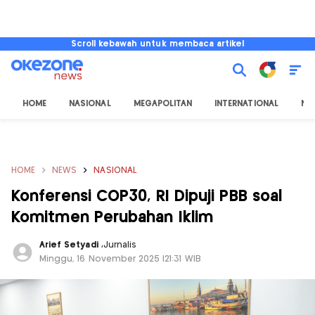
Scroll kebawah untuk membaca artikel
HOME
NASIONAL
MEGAPOLITAN
INTERNATIONAL
NU
HOME
NEWS
NASIONAL
Konferensi COP30, RI Dipuji PBB soal
Komitmen Perubahan Iklim
Arief Setyadi
,
Jurnalis
Minggu, 16 November 2025 |21:31 WIB