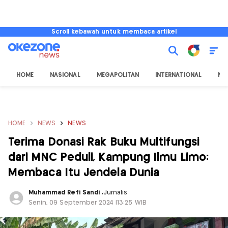
Scroll kebawah untuk membaca artikel
HOME
NASIONAL
MEGAPOLITAN
INTERNATIONAL
NU
HOME
NEWS
NEWS
Terima Donasi Rak Buku Multifungsi
dari MNC Peduli, Kampung Ilmu Limo:
Membaca Itu Jendela Dunia
Muhammad Refi Sandi
,
Jurnalis
Senin, 09 September 2024 |13:25 WIB