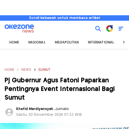
Scroll kebawah untuk membaca artikel
HOME
NASIONAL
MEGAPOLITAN
INTERNATIONAL
NU
HOME
NEWS
SUMUT
Pj Gubernur Agus Fatoni Paparkan
Pentingnya Event Internasional Bagi
Sumut
Khafid Mardiyansyah
,
Jurnalis
Sabtu, 02 November 2024 |17:33 WIB