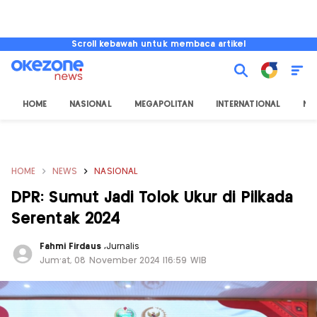
Scroll kebawah untuk membaca artikel
HOME
NASIONAL
MEGAPOLITAN
INTERNATIONAL
NU
HOME
NEWS
NASIONAL
DPR: Sumut Jadi Tolok Ukur di Pilkada
Serentak 2024
Fahmi Firdaus
,
Jurnalis
Jum'at, 08 November 2024 |16:59 WIB