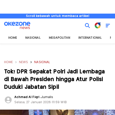
Scroll kebawah untuk membaca artikel
HOME
NASIONAL
MEGAPOLITAN
INTERNATIONAL
NU
HOME
NEWS
NASIONAL
Tok! DPR Sepakat Polri Jadi Lembaga
di Bawah Presiden hingga Atur Polisi
Duduki Jabatan Sipil
Achmad Al Fiqri
,
Jurnalis
Selasa, 27 Januari 2026 |11:59 WIB