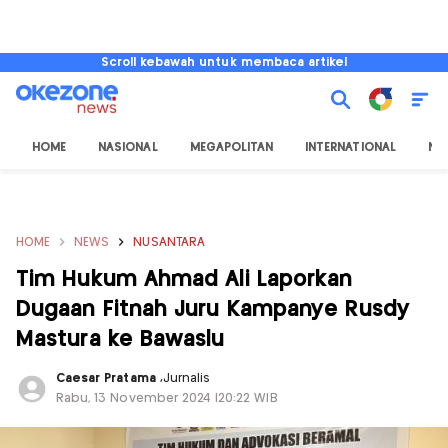
Scroll kebawah untuk membaca artikel
HOME
NASIONAL
MEGAPOLITAN
INTERNATIONAL
NU
HOME
NEWS
NUSANTARA
Tim Hukum Ahmad Ali Laporkan
Dugaan Fitnah Juru Kampanye Rusdy
Mastura ke Bawaslu
Caesar Pratama
,
Jurnalis
Rabu, 13 November 2024 |20:22 WIB