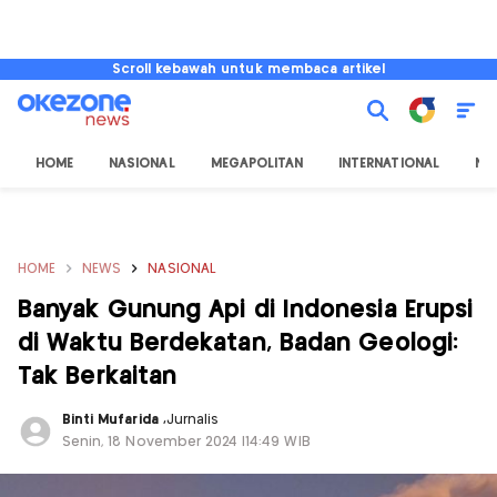
Scroll kebawah untuk membaca artikel
HOME
NASIONAL
MEGAPOLITAN
INTERNATIONAL
NU
HOME
NEWS
NASIONAL
Banyak Gunung Api di Indonesia Erupsi
di Waktu Berdekatan, Badan Geologi:
Tak Berkaitan
Binti Mufarida
,
Jurnalis
Senin, 18 November 2024 |14:49 WIB