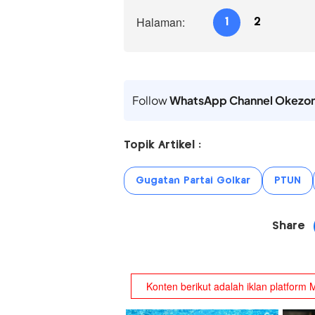
Halaman:
1
2
Follow
WhatsApp Channel Okezo
Topik Artikel :
Gugatan Partai Golkar
PTUN
Share