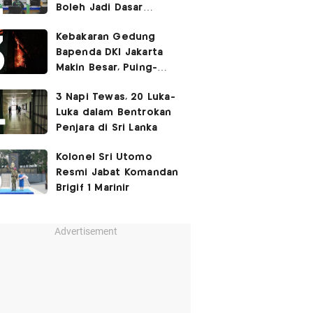
Boleh Jadi Dasar
Perbedaan Kualitas
Kebakaran Gedung
Layanan Kesehatan
Bapenda DKI Jakarta
Makin Besar, Puing-
Puing Berjatuhan
3 Napi Tewas, 20 Luka-
Luka dalam Bentrokan
Penjara di Sri Lanka
Kolonel Sri Utomo
Resmi Jabat Komandan
Brigif 1 Marinir
Advertisement