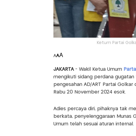
Ketum Partai Golka
A
A
A
JAKARTA
- Wakil Ketua Umum
Parta
mengikuti sidang perdana gugatan 
pengesahan AD/ART Partai Golkar d
Rabu 20 November 2024 esok.
Adies percaya diri, pihaknya tak me
berkata, penyelenggaraan Munas Go
Umum telah sesuai aturan internal.