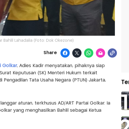
r Bahlil Lahadalia (Foto: Dok Okezone)
Share
i Golkar
, Adies Kadir menyatakan, pihaknya siap
Surat Keputusan (SK) Menteri Hukum terkait
i Pengadilan Tata Usaha Negara (PTUN) Jakarta,
Te
langgar aturan, terkhusus AD/ART Partai Golkar. Ia
lkar yang menghasilkan Bahlil sebagai Ketua