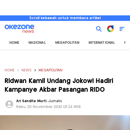
Scroll kebawah untuk membaca artikel
HOME
NASIONAL
MEGAPOLITAN
INTERNATIONAL
NU
HOME
NEWS
MEGAPOLITAN
Ridwan Kamil Undang Jokowi Hadiri
Kampanye Akbar Pasangan RIDO
Ari Sandita Murti
,
Jurnalis
Rabu, 20 November 2024 |21:34 WIB